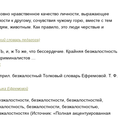
овно нравственное качество личности, выражающее
ости к другому, сочувствия чужому горю, вместе с тем
ям, животным. Как правило, это люди черствые и
ий словарь педагога)
, ж То же, что бессердечие. Крайняя безжалостность
 криминалистов …
х
 прил. безжалостный Толковый словарь Ефремовой. Т. Ф.
зыка Ефремовой
зжалостности, безжалостности, безжалостностей,
жалостность, безжалостности, безжалостностью,
зжалостностях (Источник: «Полная акцентуированная