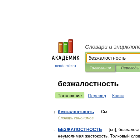
Словари и энциклоп
academic.ru
Толкования
Переводы
безжалостность
Толкование
Перевод
Книги
безжалостность
— См …
1
Словарь синонимов
БЕЗЖАЛОСТНОСТЬ
— [сн], безжалостн
2
неумолимая жестокость. Толковый слов