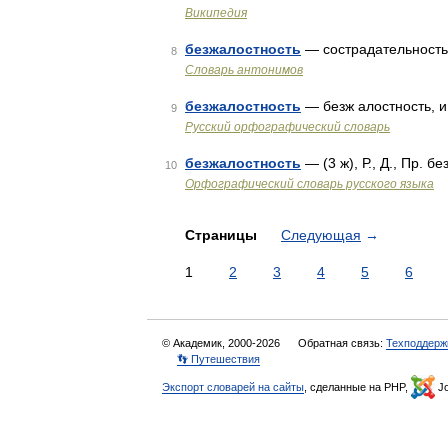
Википедия
безжалостность
— сострадательност
8
Словарь антонимов
безжалостность
— безж алостность, 
9
Русский орфографический словарь
безжалостность
— (3 ж), Р., Д., Пр. б
10
Орфографический словарь русского языка
Страницы
Следующая
→
1
2
3
4
5
6
© Академик, 2000-2026
Обратная связь:
Техподдерж
👣 Путешествия
Экспорт словарей на сайты
, сделанные на PHP,
Jo