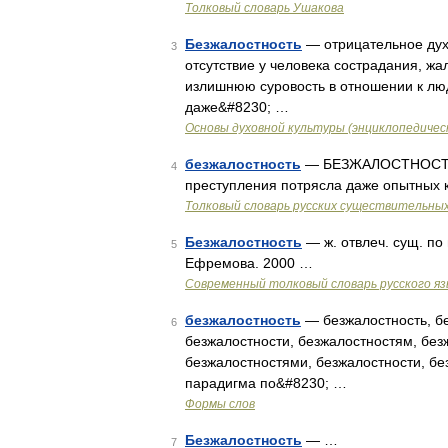
Толковый словарь Ушакова
Безжалостность
— отрицательное дух
3
отсутствие у человека сострадания, жал
излишнюю суровость в отношении к люд
даже&#8230; …
Основы духовной культуры (энциклопедическ
безжалостность
— БЕЗЖАЛОСТНОСТЬ, и
4
преступления потрясла даже опытных
Толковый словарь русских существительны
Безжалостность
— ж. отвлеч. сущ. по
5
Ефремова. 2000 …
Современный толковый словарь русского я
безжалостность
— безжалостность, бе
6
безжалостности, безжалостностям, без
безжалостностями, безжалостности, бе
парадигма по&#8230; …
Формы слов
Безжалостность
— …
7