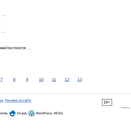
ь …
и …
езжа/лостности …
7
8
9
10
11
12
13
ка
,
Реклама на сайте
18+
omla,
Drupal,
WordPress, MODx.