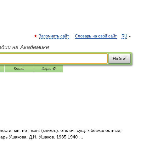
Запомнить сайт
Словарь на свой сайт
RU
едии на Академике
Найти!
Книги
Игры ⚽
ости, мн. нет, жен. (книжн.). отвлеч. сущ. к безжалостный;
арь Ушакова. Д.Н. Ушаков. 1935 1940 …